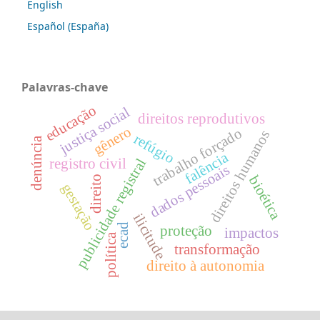
English
Español (España)
Palavras-chave
educação
justiça social
direitos reprodutivos
gênero
trabalho forçado
direitos humanos
refúgio
denúncia
falência
publicidade registral
registro civil
dados pessoais
bioética
direito
gestação
ilicitude
ecad
proteção
impactos
política
transformação
direito à autonomia