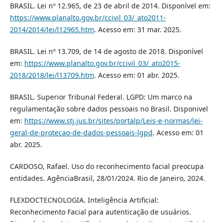
BRASIL. Lei nº 12.965, de 23 de abril de 2014. Disponível em:
https://www.planalto.gov.br/ccivil_03/_ato2011-
2014/2014/lei/l12965.htm
. Acesso em: 31 mar. 2025.
BRASIL. Lei nº 13.709, de 14 de agosto de 2018. Disponível
em:
https://www.planalto.gov.br/ccivil_03/_ato2015-
2018/2018/lei/l13709.htm
. Acesso em: 01 abr. 2025.
BRASIL. Superior Tribunal Federal. LGPD: Um marco na
regulamentação sobre dados pessoais no Brasil. Disponivel
em:
https://www.stj.jus.br/sites/portalp/Leis-e-normas/lei-
geral-de-protecao-de-dados-pessoais-lgpd
. Acesso em: 01
abr. 2025.
CARDOSO, Rafael. Uso do reconhecimento facial preocupa
entidades. AgênciaBrasil, 28/01/2024. Rio de Janeiro, 2024.
FLEXDOCTECNOLOGIA. Inteligência Artificial:
Reconhecimento Facial para autenticação de usuários.