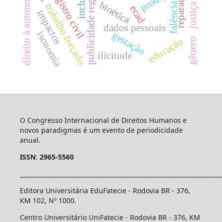
justiça social
publicidade registral
direito à autonomia
inclusão
registro civil
bioética
falência
trabalho forçado
ecad
impactos
dados pessoais
isonomia
gestação
educação
gênero
ilicitude
O Congresso Internacional de Direitos Humanos e
novos paradigmas é um evento de periodicidade
anual.
ISSN
:
2965-5560
____________________________________________________________________
Editora Universitária EduFatecie - Rodovia BR - 376,
KM 102, Nº 1000.
Centro Universitário UniFatecie - Rodovia BR - 376, KM