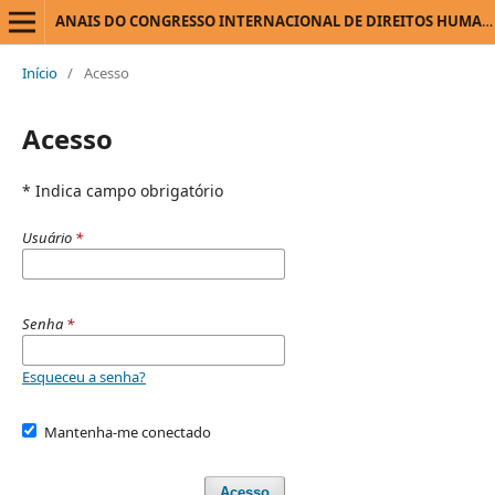
ANAIS DO CONGRESSO INTERNACIONAL DE DIREITOS HUMANOS E NOVOS PARADIGMAS
Início
/
Acesso
Acesso
* Indica campo obrigatório
Usuário
*
Senha
*
Esqueceu a senha?
Mantenha-me conectado
Acesso