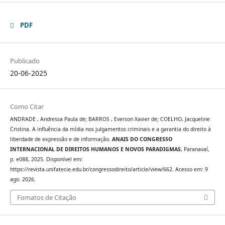
PDF
Publicado
20-06-2025
Como Citar
ANDRADE , Andressa Paula de; BARROS , Everson Xavier de; COELHO, Jacqueline
Cristina. A influência da mídia nos julgamentos criminais e a garantia do direito à
liberdade de expressão e de informação.
ANAIS DO CONGRESSO
INTERNACIONAL DE DIREITOS HUMANOS E NOVOS PARADIGMAS
, Paranavaí,
p. e088, 2025. Disponível em:
https://revista.unifatecie.edu.br/congressodireito/article/view/662. Acesso em: 9
ago. 2026.
Fomatos de Citação