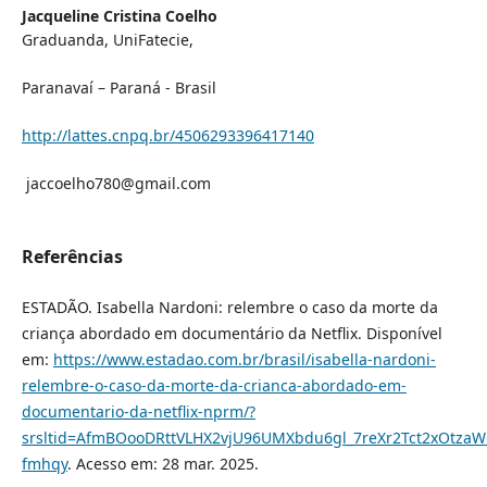
Jacqueline Cristina Coelho
Graduanda, UniFatecie,
Paranavaí – Paraná - Brasil
http://lattes.cnpq.br/4506293396417140
jaccoelho780@gmail.com
Referências
ESTADÃO. Isabella Nardoni: relembre o caso da morte da
criança abordado em documentário da Netflix. Disponível
em:
https://www.estadao.com.br/brasil/isabella-nardoni-
relembre-o-caso-da-morte-da-crianca-abordado-em-
documentario-da-netflix-nprm/?
srsltid=AfmBOooDRttVLHX2vjU96UMXbdu6gl_7reXr2Tct2xOtzaW
fmhqy
. Acesso em: 28 mar. 2025.