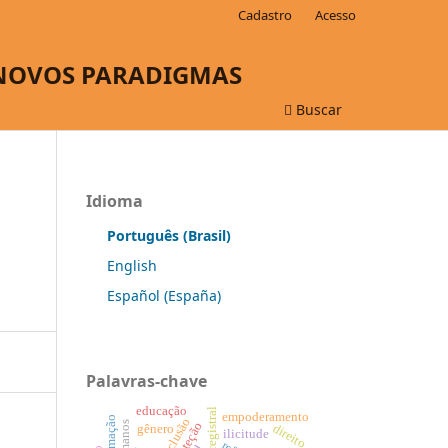
Cadastro
Acesso
 NOVOS PARADIGMAS
Buscar
Idioma
Português (Brasil)
English
Español (España)
Palavras-chave
educação
empoderamento
inclusão
proteção
direito
gênero
ilicitude