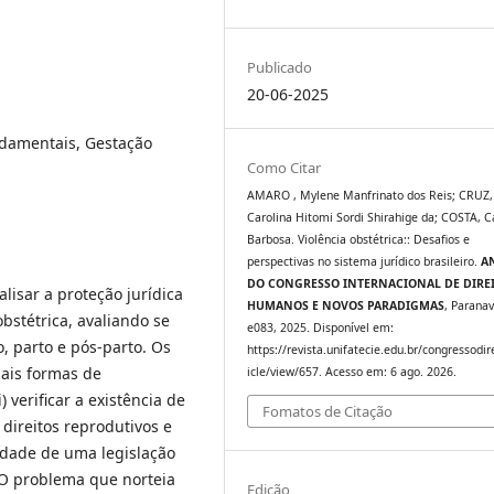
Publicado
20-06-2025
ndamentais, Gestação
Como Citar
AMARO , Mylene Manfrinato dos Reis; CRUZ,
Carolina Hitomi Sordi Shirahige da; COSTA, C
Barbosa. Violência obstétrica:: Desafios e
perspectivas no sistema jurídico brasileiro.
A
DO CONGRESSO INTERNACIONAL DE DIRE
lisar a proteção jurídica
HUMANOS E NOVOS PARADIGMAS
, Paranav
bstétrica, avaliando se
e083, 2025. Disponível em:
, parto e pós-parto. Os
https://revista.unifatecie.edu.br/congressodir
ipais formas de
icle/view/657. Acesso em: 6 ago. 2026.
) verificar a existência de
Fomatos de Citação
direitos reprodutivos e
sidade de uma legislação
. O problema que norteia
Edição