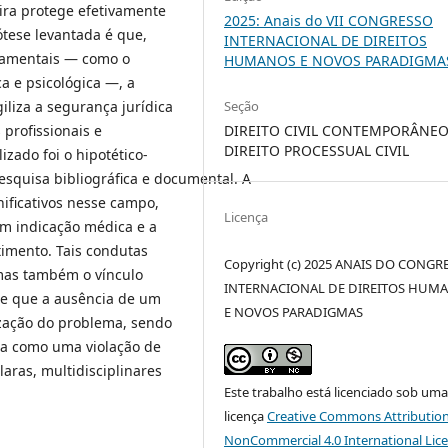
eira protege efetivamente
2025: Anais do VII CONGRESSO
ótese levantada é que,
INTERNACIONAL DE DIREITOS
ndamentais — como o
HUMANOS E NOVOS PARADIGMA
ca e psicológica —, a
Seção
iliza a segurança jurídica
DIREITO CIVIL CONTEMPORÂNEO
 profissionais e
DIREITO PROCESSUAL CIVIL
izado foi o hipotético-
squisa bibliográfica e documental. A
nificativos nesse campo,
Licença
em indicação médica e a
imento. Tais condutas
Copyright (c) 2025 ANAIS DO CONGR
as também o vínculo
INTERNACIONAL DE DIREITOS HUM
se que a ausência de um
E NOVOS PARADIGMAS
lização do problema, sendo
ca como uma violação de
laras, multidisciplinares
Este trabalho está licenciado sob um
licença
Creative Commons Attribution
NonCommercial 4.0 International Lic