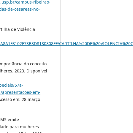
al.usp.br/campus-ribeirao-
das-de-cesareas-no-
tilha de Violência
/DE/A8A1F8102F73B3D8180808FF/CARTILHA%20DE%20VIOLENCIA%20
mportância do conceito
lheres. 2023. Disponível
peciais/57a-
na/apresentacoes-em-
 Acesso em: 28 março
OMS emite
dado para mulheres