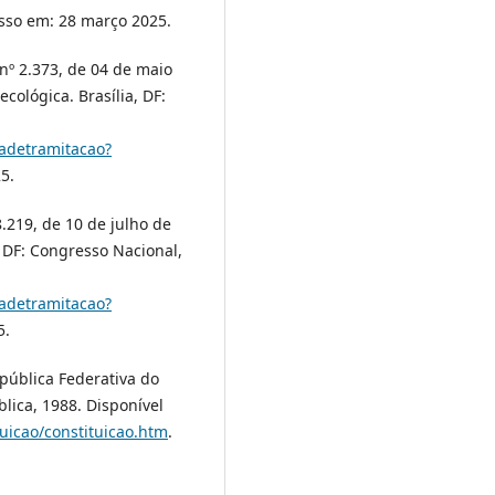
esso em: 28 março 2025.
nº 2.373, de 04 de maio
cológica. Brasília, DF:
adetramitacao?
5.
8.219, de 10 de julho de
, DF: Congresso Nacional,
adetramitacao?
5.
epública Federativa do
blica, 1988. Disponível
tuicao/constituicao.htm
.