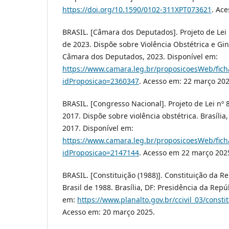
https://doi.org/10.1590/0102-311XPT073621
. Ac
BRASIL. [Câmara dos Deputados]. Projeto de Lei 
de 2023. Dispõe sobre Violência Obstétrica e Gine
Câmara dos Deputados, 2023. Disponível em:
https://www.camara.leg.br/proposicoesWeb/fich
idProposicao=2360347
. Acesso em: 22 março 202
BRASIL. [Congresso Nacional]. Projeto de Lei nº 
2017. Dispõe sobre violência obstétrica. Brasília
2017. Disponível em:
https://www.camara.leg.br/proposicoesWeb/fich
idProposicao=2147144
. Acesso em 22 março 202
BRASIL. [Constituição (1988)]. Constituição da R
Brasil de 1988. Brasília, DF: Presidência da Repú
em:
https://www.planalto.gov.br/ccivil_03/consti
Acesso em: 20 março 2025.