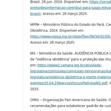
Brasil. 28 jun. 2024. Disponível em:
https://jorn
preto/desinformacao-contribui-para-taxas-eleva
brasil/
. Acesso em: 28 março 2025.
MPPA – Ministério Público do Estado do Pará. Car
Obstétrica. 2024. Disponível em:
https://www.mppa.mp.br/data/files/98/56/92
Acesso em: 28 março 2025.
MS – Ministério da Saúde. AUDIÊNCIA PÚBLICA I
de “violência obstétrica” para a proteção das mu
em:
https://www2.camara.leg.br/atividade-
legislativa/comissoes/comissoes-temporarias/es
legislatura/violencia-obstetrica-e-morte-mater
eventos/25.04.23MarcosVinciusPedrosaMS.pdf
.
2025.
OPAS – Organização Pan-Americana de Saúde. 
recomendações para estabelecer padrão de cui