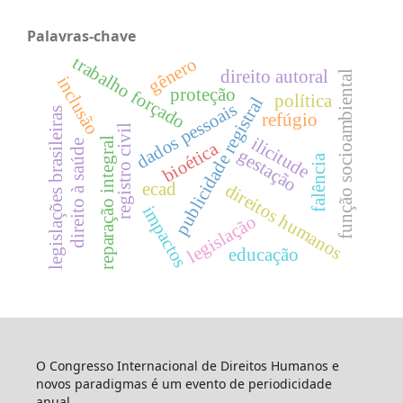
Palavras-chave
trabalho forçado
gênero
direito autoral
função socioambiental
inclusão
proteção
política
publicidade registral
dados pessoais
legislações brasileiras
refúgio
registro civil
ilicitude
reparação integral
direito à saúde
bioética
gestação
falência
ecad
direitos humanos
impactos
legislação
educação
O Congresso Internacional de Direitos Humanos e
novos paradigmas é um evento de periodicidade
anual.