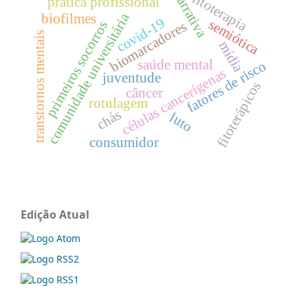
narrativa
fitoterapia
prática profissional
comunidade universitária
biofilmes
covid-19
semiótica
primeiros socorros
biomarcadores
transtornos mentais
mídia
saúde mental
fatores de risco
células cancerígenas
juventude
fitoterápicos
câncer
rotulagem
chás
luto
consumidor
Edição Atual