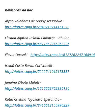
Revisores Ad hoc
Alyne Valadares de Godoy Tessarollo -
http://lattes.cnpq.br/2043219214161370
Elisana Agatha Iakmiu Camargo Cabulon -
http://lattes.cnpq.br/4811862946063725
Flavia Oussaki -
http://lattes.cnpq.br/6127262247168914
Heloá Costa Borim Christinelli -
http://lattes.cnpq.br/7222741015173387
Janaína Ciboto Mulati -
http://lattes.cnpq.br/1616663762996190
Kátia Cristina Toyokawa Sperandio -
http://lattes.cnpq.br/8410612155990229