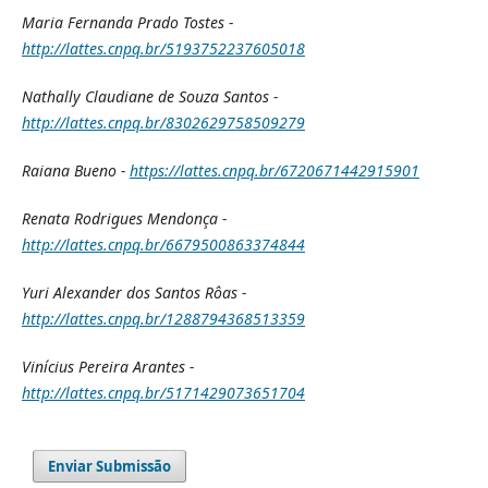
Maria Fernanda Prado Tostes -
http://lattes.cnpq.br/5193752237605018
Nathally Claudiane de Souza Santos -
http://lattes.cnpq.br/8302629758509279
Raiana Bueno -
https://lattes.cnpq.br/6720671442915901
Renata Rodrigues Mendonça -
http://lattes.cnpq.br/6679500863374844
Yuri Alexander dos Santos Rôas -
http://lattes.cnpq.br/1288794368513359
Vinícius Pereira Arantes -
http://lattes.cnpq.br/5171429073651704
Enviar Submissão