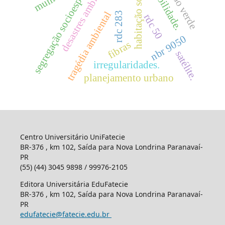
acessibilidade.
desastres ambientais
telhado verde
segregação socioespacial
habitação social
tragédia ambiental
rdc 283
rdc 50
nbr 9050
fibras
satélite.
irregularidades.
planejamento urbano
Centro Universitário UniFatecie
BR-376 , km 102, Saída para Nova Londrina Paranavaí-
PR
(55) (44) 3045 9898 / 99976-2105
Editora Universitária EduFatecie
BR-376 , km 102, Saída para Nova Londrina Paranavaí-
PR
edufatecie@fatecie.edu.br