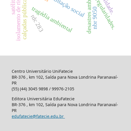
desastres ambientais
habitação social
isolamento de risco
irregularidades.
calçadas públicas.
satélite.
tragédia ambiental
nbr 9050
rdc 283
Centro Universitário UniFatecie
BR-376 , km 102, Saída para Nova Londrina Paranavaí-
PR
(55) (44) 3045 9898 / 99976-2105
Editora Universitária EduFatecie
BR-376 , km 102, Saída para Nova Londrina Paranavaí-
PR
edufatecie@fatecie.edu.br