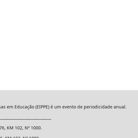
isas em Educação (EIPPE) é um evento de periodicidade anual.
____________________________
376, KM 102, Nº 1000.