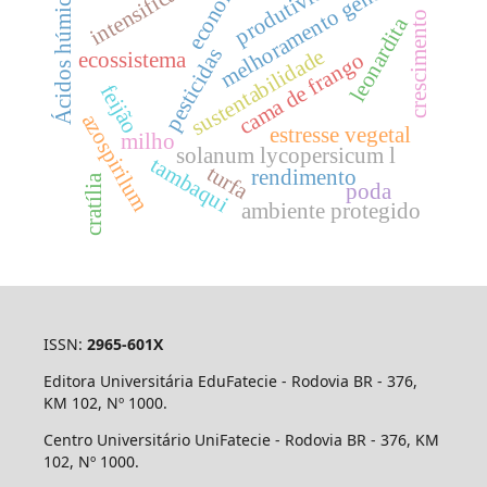
melhoramento genético
produtividade
economia
intensificação
Ácidos húmicos
crescimento
leonardita
pesticidas
sustentabilidade
cama de frango
ecossistema
feijão
azospirilum
estresse vegetal
milho
solanum lycopersicum l
tambaqui
turfa
rendimento
cratília
poda
ambiente protegido
ISSN:
2965-601X
Editora Universitária EduFatecie - Rodovia BR - 376,
KM 102, Nº 1000.
Centro Universitário UniFatecie - Rodovia BR - 376, KM
102, Nº 1000.