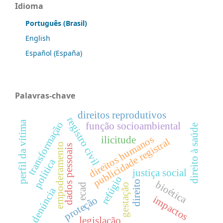
Idioma
Português (Brasil)
English
Español (España)
Palavras-chave
direitos reprodutivos
registro civil
perfil da vítima
transformação
função socioambiental
direito à saúde
direitos humanos
ilicitude
publicidade registral
empoderamento
dados pessoais
política
justiça social
refúgio
direito
bioética
gestação
ecad
denúncia
impactos
proteção
legislação