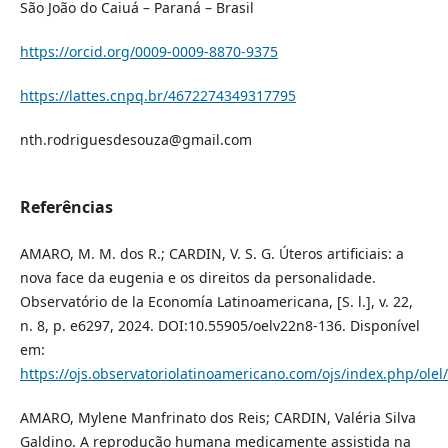
São João do Caiuá – Paraná – Brasil
https://orcid.org/0009-0009-8870-9375
https://lattes.cnpq.br/4672274349317795
nth.rodriguesdesouza@gmail.com
Referências
AMARO, M. M. dos R.; CARDIN, V. S. G. Úteros artificiais: a
nova face da eugenia e os direitos da personalidade.
Observatório de la Economía Latinoamericana, [S. l.], v. 22,
n. 8, p. e6297, 2024. DOI:10.55905/oelv22n8-136. Disponível
em:
https://ojs.observatoriolatinoamericano.com/ojs/index.php/olel/
AMARO, Mylene Manfrinato dos Reis; CARDIN, Valéria Silva
Galdino. A reprodução humana medicamente assistida na