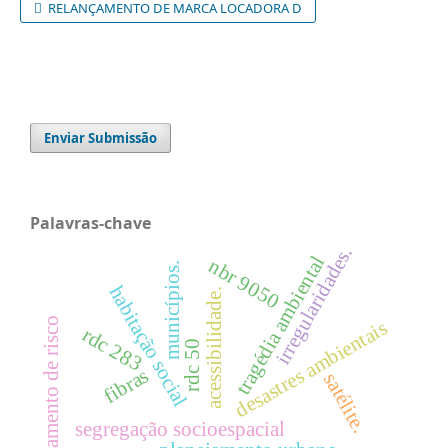
RELANÇAMENTO DE MARCA LOCADORA D
Enviar Submissão
Palavras-chave
irregularidades.
tragédia ambiental
nbr 9050
municípios.
habitação social
acessibilidade.
isolamento de risco
desastres ambientais
rdc 283
rdc 50
fibras
satélite.
segregação socioespacial