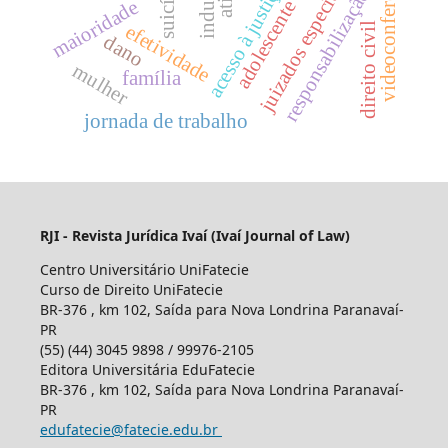
juizados especiais cíveis
videoconferência
suicídio
acesso à justiça
responsabilização
maioridade
adolescente
direito civil
efetividade
dano
mulher
família
jornada de trabalho
RJI - Revista Jurídica Ivaí (Ivaí Journal of Law)
Centro Universitário UniFatecie
Curso de Direito UniFatecie
BR-376 , km 102, Saída para Nova Londrina Paranavaí-
PR
(55) (44) 3045 9898 / 99976-2105
Editora Universitária EduFatecie
BR-376 , km 102, Saída para Nova Londrina Paranavaí-
PR
edufatecie@fatecie.edu.br