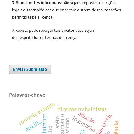
3.
Sem Limites Adicionais
: não sejam impostas restrições
legais ou tecnológicas que impeçam outrem de realizar ações
permitidas pela licença.
A Revista pode revogar tais direitos caso sejam
desrespeitados os termos de licença.
Enviar Submissão
Palavras-chave
controle externo
direitos trabalhistas
adoção
induzimento
internet
instigação
afeto
ativismo
auxílio