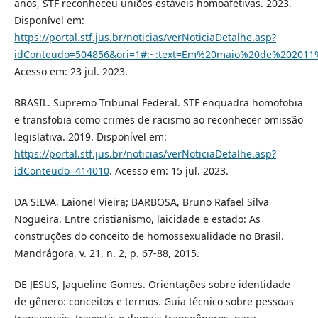
anos, STF reconheceu uniões estáveis homoafetivas. 2023.
Disponível em:
https://portal.stf.jus.br/noticias/verNoticiaDetalhe.asp?
idConteudo=504856&ori=1#:~:text=Em%20maio%20de%20201
Acesso em: 23 jul. 2023.
BRASIL. Supremo Tribunal Federal. STF enquadra homofobia
e transfobia como crimes de racismo ao reconhecer omissão
legislativa. 2019. Disponível em:
https://portal.stf.jus.br/noticias/verNoticiaDetalhe.asp?
idConteudo=414010
. Acesso em: 15 jul. 2023.
DA SILVA, Laionel Vieira; BARBOSA, Bruno Rafael Silva
Nogueira. Entre cristianismo, laicidade e estado: As
construções do conceito de homossexualidade no Brasil.
Mandrágora, v. 21, n. 2, p. 67-88, 2015.
DE JESUS, Jaqueline Gomes. Orientações sobre identidade
de gênero: conceitos e termos. Guia técnico sobre pessoas