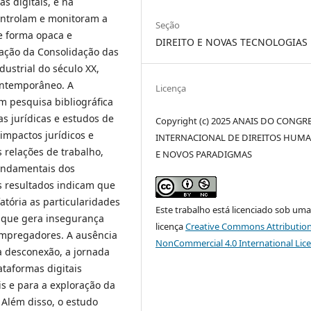
s digitais, e na
ontrolam e monitoram a
Seção
e forma opaca e
DIREITO E NOVAS TECNOLOGIAS
uação da Consolidação das
dustrial do século XX,
contemporâneo. A
Licença
m pesquisa bibliográfica
nas jurídicas e estudos de
Copyright (c) 2025 ANAIS DO CONGR
impactos jurídicos e
INTERNACIONAL DE DIREITOS HUM
 relações de trabalho,
E NOVOS PARADIGMAS
fundamentais dos
s resultados indicam que
atória as particularidades
Este trabalho está licenciado sob um
o que gera insegurança
licença
Creative Commons Attribution
empregadores. A ausência
NonCommercial 4.0 International Lic
à desconexão, a jornada
ataformas digitais
is e para a exploração da
 Além disso, o estudo