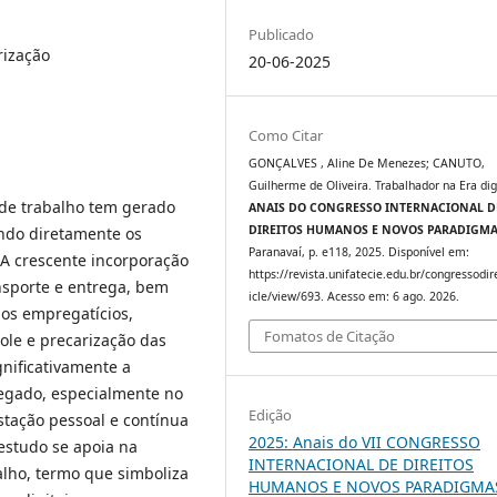
Publicado
rização
20-06-2025
Como Citar
GONÇALVES , Aline De Menezes; CANUTO,
Guilherme de Oliveira. Trabalhador na Era digi
 de trabalho tem gerado
ANAIS DO CONGRESSO INTERNACIONAL D
DIREITOS HUMANOS E NOVOS PARADIGM
ndo diretamente os
Paranavaí, p. e118, 2025. Disponível em:
 A crescente incorporação
https://revista.unifatecie.edu.br/congressodir
ansporte e entrega, bem
icle/view/693. Acesso em: 6 ago. 2026.
ulos empregatícios,
Fomatos de Citação
ole e precarização das
gnificativamente a
egado, especialmente no
Edição
estação pessoal e contínua
2025: Anais do VII CONGRESSO
 estudo se apoia na
INTERNACIONAL DE DIREITOS
alho, termo que simboliza
HUMANOS E NOVOS PARADIGMA