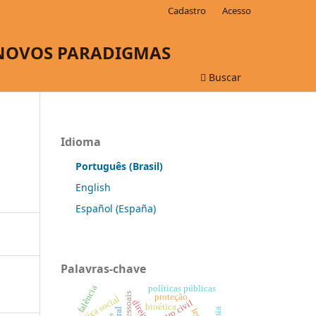
Cadastro
Acesso
 NOVOS PARADIGMAS
Buscar
Idioma
Português (Brasil)
English
Español (España)
Palavras-chave
falência
políticas públicas
proteção
justiça social
registro civil
direito
bioética