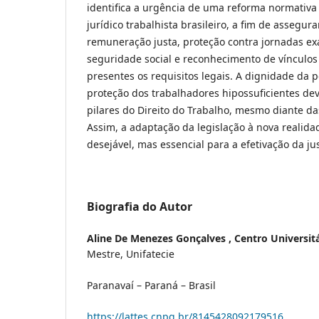
identifica a urgência de uma reforma normativa
jurídico trabalhista brasileiro, a fim de assegur
remuneração justa, proteção contra jornadas exa
seguridade social e reconhecimento de vínculo
presentes os requisitos legais. A dignidade da
proteção dos trabalhadores hipossuficientes 
pilares do Direito do Trabalho, mesmo diante da
Assim, a adaptação da legislação à nova realida
desejável, mas essencial para a efetivação da jus
Biografia do Autor
Aline De Menezes Gonçalves ,
Centro Universitá
Mestre, Unifatecie
Paranavaí – Paraná – Brasil
https://lattes.cnpq.br/8145428092179516