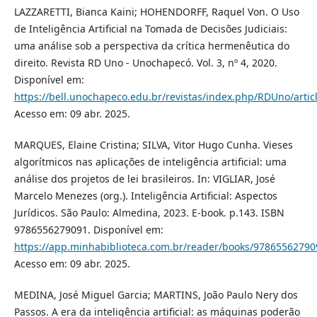
LAZZARETTI, Bianca Kaini; HOHENDORFF, Raquel Von. O Uso
de Inteligência Artificial na Tomada de Decisões Judiciais:
uma análise sob a perspectiva da crítica hermenêutica do
direito. Revista RD Uno - Unochapecó. Vol. 3, nº 4, 2020.
Disponível em:
https://bell.unochapeco.edu.br/revistas/index.php/RDUno/artic
Acesso em: 09 abr. 2025.
MARQUES, Elaine Cristina; SILVA, Vitor Hugo Cunha. Vieses
algorítmicos nas aplicações de inteligência artificial: uma
análise dos projetos de lei brasileiros. In: VIGLIAR, José
Marcelo Menezes (org.). Inteligência Artificial: Aspectos
Jurídicos. São Paulo: Almedina, 2023. E-book. p.143. ISBN
9786556279091. Disponível em:
https://app.minhabiblioteca.com.br/reader/books/97865562790
Acesso em: 09 abr. 2025.
MEDINA, José Miguel Garcia; MARTINS, João Paulo Nery dos
Passos. A era da inteligência artificial: as máquinas poderão