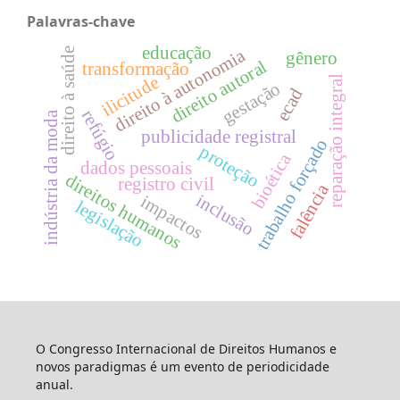
Palavras-chave
educação
direito à autonomia
direito à saúde
gênero
direito autoral
transformação
ilicitude
reparação integral
gestação
ecad
refúgio
indústria da moda
publicidade registral
trabalho forçado
proteção
bioética
dados pessoais
direitos humanos
registro civil
falência
inclusão
impactos
legislação
O Congresso Internacional de Direitos Humanos e
novos paradigmas é um evento de periodicidade
anual.