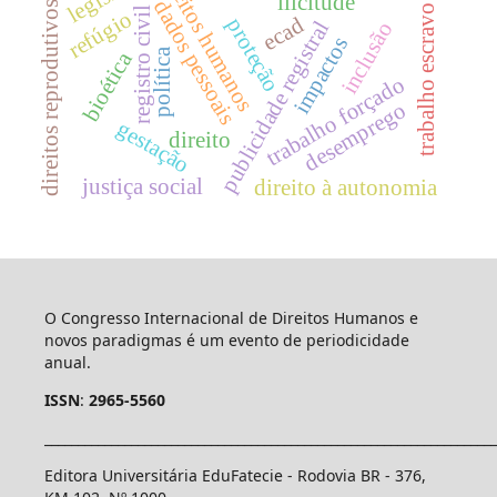
direitos humanos
ilicitude
dados pessoais
direitos reprodutivos
trabalho escravo
registro civil
refúgio
ecad
proteção
publicidade registral
inclusão
impactos
política
bioética
trabalho forçado
desemprego
gestação
direito
justiça social
direito à autonomia
O Congresso Internacional de Direitos Humanos e
novos paradigmas é um evento de periodicidade
anual.
ISSN
:
2965-5560
____________________________________________________________________
Editora Universitária EduFatecie - Rodovia BR - 376,