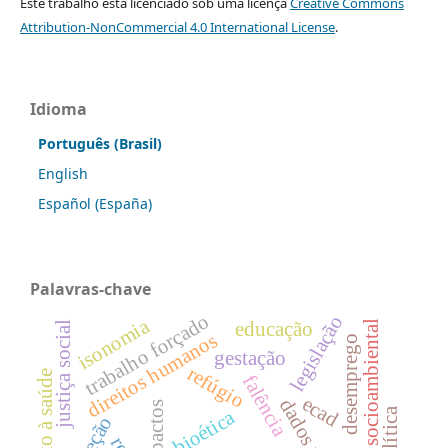
Este trabalho está licenciado sob uma licença
Creative Commons
Attribution-NonCommercial 4.0 International License
.
Idioma
Português (Brasil)
English
Español (España)
Palavras-chave
trabalho forçado
legislação
isonomia
educação
função socioambiental
justiça social
direitos humanos
desemprego
gestação
refúgio
direito à saúde
falência
ecad
impactos
política
bioética