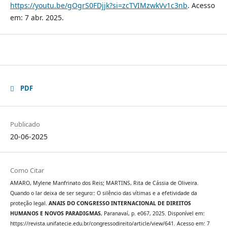
https://youtu.be/gOgrS0FDjjk?si=zcTVIMzwkVv1c3nb
. Acesso
em: 7 abr. 2025.
PDF
Publicado
20-06-2025
Como Citar
AMARO, Mylene Manfrinato dos Reis; MARTINS, Rita de Cássia de Oliveira.
Quando o lar deixa de ser seguro:: O silêncio das vítimas e a efetividade da
proteção legal.
ANAIS DO CONGRESSO INTERNACIONAL DE DIREITOS
HUMANOS E NOVOS PARADIGMAS
, Paranavaí, p. e067, 2025. Disponível em:
https://revista.unifatecie.edu.br/congressodireito/article/view/641. Acesso em: 7