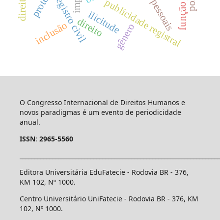
dados pessoais
proteção
registro civil
publicidade registral
ilicitude
direito
inclusão
gênero
O Congresso Internacional de Direitos Humanos e
novos paradigmas é um evento de periodicidade
anual.
ISSN
:
2965-5560
____________________________________________________________________
Editora Universitária EduFatecie - Rodovia BR - 376,
KM 102, Nº 1000.
Centro Universitário UniFatecie - Rodovia BR - 376, KM
102, Nº 1000.